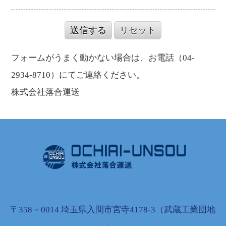
２．個人情報のご記入に関する任意性
お客様情報の入力にあたっては、項目ごとにご記入を拒否するこ
送信する
リセット
とができます。ただし取引に必要な情報をご入力いただけなかった
ことにより、その後のサービスに支障をきたすことがありますの
フォームがうまく動かない場合は、お電話（04-
で、あらかじめご了承ください。
2934-8710）にてご連絡ください。
３．個人情報の第三者提供
株式会社落合運送
お客様の個人情報は、以下に示すいずれかに該当する場合を除
き、ご本人の同意を得ずに第三者に提供することはありません。
a）法令に基づく場合。
b）人の生命、身体又は財産の保護のために必要がある場合であっ
て、ご本人の同意を得ることが困難であるとき。
c）公衆衛生の向上又は児童の健全な育成の推進のために特に必要
がある場合であって、ご本人の同意を得ることが困難であると
き。
４．個人情報の委託
〒358－0014 埼玉県入間市宮寺4178-3（武蔵工業団地
お客様の個人情報は、同意いただいた利用目的の範囲内で外部に